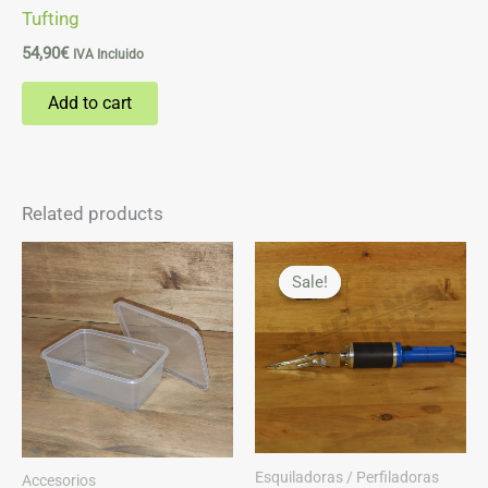
Tufting
54,90
€
IVA Incluido
Add to cart
Related products
Original
Current
price
price
Sale!
Sale!
was:
is:
225,00€.
199,00€.
Esquiladoras / Perfiladoras
Accesorios