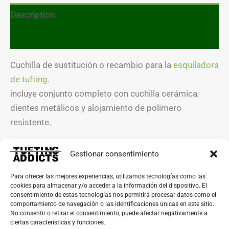
Description
Reviews (0)
Cuchilla de sustitución o recambio para la
esquiladora
de tufting
.
incluye conjunto completo con cuchilla cerámica,
dientes metálicos y alojamiento de polímero
resistente.
Fácil de cambiar, quitar la anterior tirando y poner
Gestionar consentimiento
esta hasta hacer “click”
Para ofrecer las mejores experiencias, utilizamos tecnologías como las
cookies para almacenar y/o acceder a la información del dispositivo. El
Las cuchillas de cerámica no se pueden afilar debido
consentimiento de estas tecnologías nos permitirá procesar datos como el
comportamiento de navegación o las identificaciones únicas en este sitio.
al material, por eso recomendamos que si nota que
No consentir o retirar el consentimiento, puede afectar negativamente a
su esquiladora no corta como al principio , cámbiala y
ciertas características y funciones.