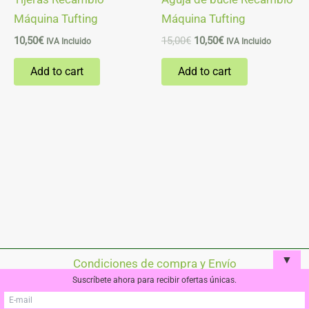
Máquina Tufting
Máquina Tufting
10,50
€
15,00
€
10,50
€
IVA Incluido
IVA Incluido
Add to cart
Add to cart
▼
Condiciones de compra y Envío
Suscríbete ahora para recibir ofertas únicas.
Política de cookies
Aviso Legal