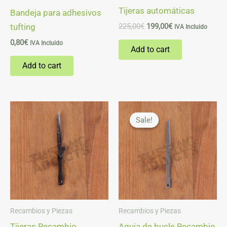
Tijeras automáticas
Bandeja para adhesivos
tufting
225,00
€
199,00
€
IVA Incluido
0,80
€
IVA Incluido
Add to cart
Add to cart
Original
Current
price
price
Sale!
Sale!
was:
is:
15,00€.
10,50€.
Recambios y Piezas
Recambios y Piezas
Tijeras Recambio
Aguja de bucle Recambio