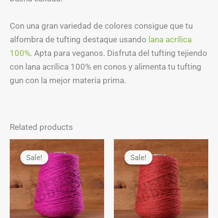
Con una gran variedad de colores consigue que tu
alfombra de tufting destaque usando
lana acrílica
100%
. Apta para veganos. Disfruta del tufting tejiendo
con lana acrílica 100% en conos y alimenta tu tufting
gun con la mejor materia prima.
Related products
Original
Current
Original
Current
price
price
price
price
Sale!
Sale!
Sale!
Sale!
was:
is:
was:
is:
9,50€.
8,80€.
9,50€.
8,80€.