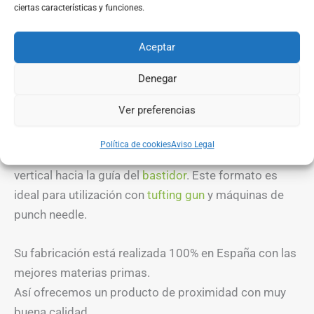
ciertas características y funciones.
Cada
cono
contiene 250g de hilado con un grosor de
3,5-4,5.
Aceptar
Su densidad, resistencia y textura son ideales para la
realización de alfombras, dejando un tacto suave y
Denegar
agradable al contacto con la piel, así como un
Ver preferencias
producto resistente y duradero.
El formato
cono
hace que trabajar con ello sea fluido
Política de cookies
Aviso Legal
y eficaz, facilitando la salida del hilo en sentido
vertical hacia la guía del
bastidor
. Este formato es
ideal para utilización con
tufting gun
y máquinas de
punch needle.
Su fabricación está realizada 100% en España con las
mejores materias primas.
Así ofrecemos un producto de proximidad con muy
buena calidad.