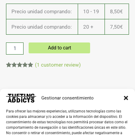
Precio unidad comprando:
10 - 19
8,50
€
Precio unidad comprando:
20 +
7,50
€
Add to cart
(
1
customer review)
Rated
1
5.00
out of 5
based on
customer
rating
Description
Gestionar consentimiento
Reviews (1)
Para ofrecer las mejores experiencias, utilizamos tecnologías como las
cookies para almacenar y/o acceder a la información del dispositivo. El
consentimiento de estas tecnologías nos permitirá procesar datos como el
Lana 100% acrílica
en formato
cono
.
comportamiento de navegación o las identificaciones únicas en este sitio.
No consentir o retirar el consentimiento, puede afectar negativamente a