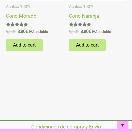
Acrilico 100%
Acrilico 100%
Cono Morado
Cono Naranja
Rated
Rated
9,50
€
8,80
€
9,50
€
8,80
€
IVA Incluido
IVA Incluido
5.00
5.00
out of 5
out of 5
Add to cart
Add to cart
▼
Condiciones de compra y Envío