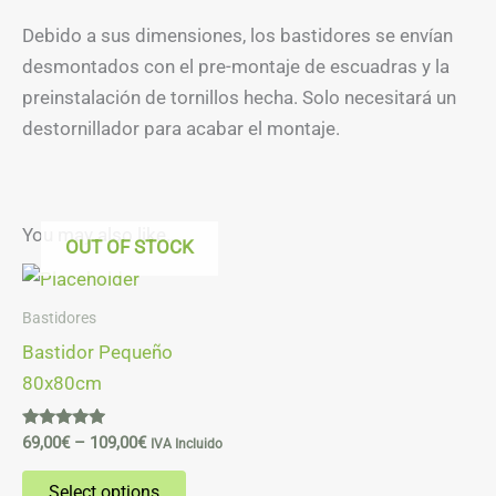
Debido a sus dimensiones, los bastidores se envían
desmontados con el pre-montaje de escuadras y la
preinstalación de tornillos hecha. Solo necesitará un
destornillador para acabar el montaje.
You may also like…
OUT OF STOCK
Price
This
range:
product
69,00€
Bastidores
through
has
Bastidor Pequeño
109,00€
multiple
80x80cm
variants.
The
Rated
69,00
€
–
109,00
€
IVA Incluido
5.00
options
out of 5
Select options
may