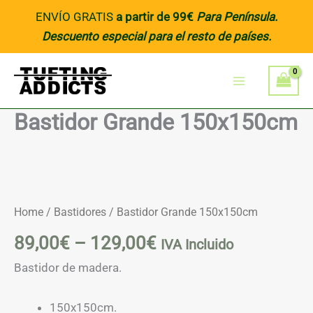
Skip
ENVÍO GRATIS
a partir de 99€
Para Península
.
to
Descuento especial para el resto de países.
content
Bastidor Grande 150x150cm
Price
Bastidor
Grande
range:
150x150cm
89,00€
quantity
Home
/
Bastidores
/ Bastidor Grande 150x150cm
through
89,00
€
–
129,00
€
IVA Incluido
129,00€
Bastidor de madera.
150x150cm.