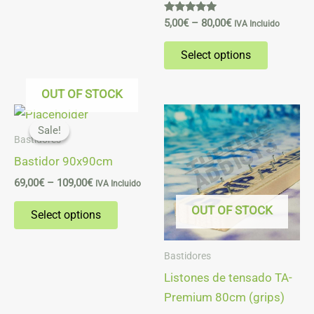
product
product
Rated
5,00
€
–
80,00
€
IVA Incluido
4.88
page
page
out of 5
Select options
OUT OF STOCK
Price
This
range:
Sale!
Sale!
product
69,00€
Bastidores
through
has
Bastidor 90x90cm
109,00€
multiple
69,00
€
–
109,00
€
IVA Incluido
variants.
OUT OF STOCK
The
Select options
options
may
Bastidores
be
Listones de tensado TA-
chosen
Premium 80cm (grips)
on