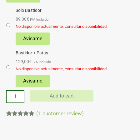
Solo Bastidor
89,00
€
IVA Incluido
No disponible actualmente, consultar disponibilidad.
Bastidor + Patas
129,00
€
IVA Incluido
No disponible actualmente, consultar disponibilidad.
Add to cart
(
1
customer review)
Rated
1
5.00
out of 5
based on
customer