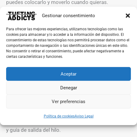
puedes colocarlo y moverlo cuando quieras.
Gestionar consentimiento
El bastidor con
patas
por su parte, aporta firmeza al
trabajo del tufting. Puedes trabajar sentado si de ese
Para ofrecer las mejores experiencias, utilizamos tecnologías como las
cookies para almacenar y/o acceder a la información del dispositivo. El
modo estás más cómodo o de pie. Nuestros
consentimiento de estas tecnologías nos permitirá procesar datos como el
bastidores y frames para tufting están pensados para
comportamiento de navegación o las identificaciones únicas en este sitio.
No consentir o retirar el consentimiento, puede afectar negativamente a
que puedas trabajar de forma eficiente.
ciertas características y funciones.
Al contar con portaconos, facilita la salida del hilo y
Aceptar
hace que trabajar con materiales en formato
cono
sea
una maravilla. El hilo se enganchará mucho menos
Denegar
debido a su colocación y al recorrido que realiza.
Ver preferencias
Este producto incluye los
listones de tensado
, así
Política de cookies
Aviso Legal
como toda la tornillería, escuadras, soporte de conos
y guía de salida del hilo.