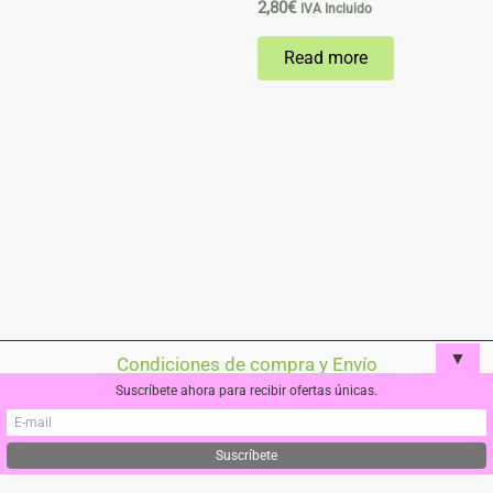
2,80
€
IVA Incluido
the
product
Read more
page
▼
Condiciones de compra y Envío
Suscríbete ahora para recibir ofertas únicas.
Política de cookies
Aviso Legal
Políticas de privacidad