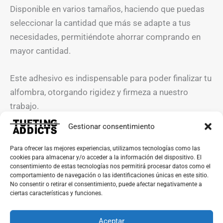
Disponible en varios tamaños, haciendo que puedas
seleccionar la cantidad que más se adapte a tus
necesidades, permitiéndote ahorrar comprando en
mayor cantidad.
Este adhesivo es indispensable para poder finalizar tu
alfombra, otorgando rigidez y firmeza a nuestro
trabajo.
Gestionar consentimiento
Aconsejamos su aplicación con una espátula, ya que
el material se extenderá con mayor facilidad y
Para ofrecer las mejores experiencias, utilizamos tecnologías como las
cookies para almacenar y/o acceder a la información del dispositivo. El
podremos aprovecharlo mejor. Siempre manipular
consentimiento de estas tecnologías nos permitirá procesar datos como el
con guantes ya que estamos ante un producto muy
comportamiento de navegación o las identificaciones únicas en este sitio.
No consentir o retirar el consentimiento, puede afectar negativamente a
viscoso y de difícil limpieza. En caso necesario aplicar
ciertas características y funciones.
con agua caliente cuanto antes.
Aceptar