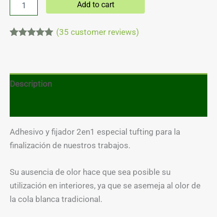
Add to cart
(
35
customer reviews)
Rated
35
5.00
out of 5
based on
customer
ratings
Description
Reviews (35)
Adhesivo y fijador 2en1 especial tufting para la
finalización de nuestros trabajos.
Su ausencia de olor hace que sea posible su
utilización en interiores, ya que se asemeja al olor de
la cola blanca tradicional.