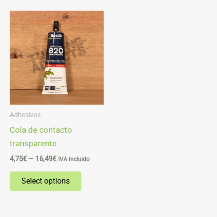
Price
This
range:
product
4,75€
through
has
16,49€
multiple
variants.
The
options
may
Adhesivos
be
Cola de contacto
chosen
transparente
on
4,75
€
–
16,49
€
IVA Incluido
the
product
Select options
page