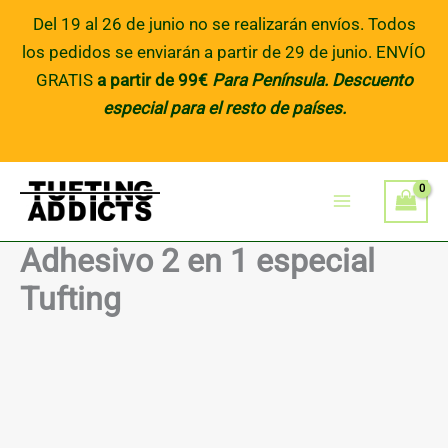
Skip
Del 19 al 26 de junio no se realizarán envíos. Todos
to
los pedidos se enviarán a partir de 29 de junio. ENVÍO
content
GRATIS
a partir de 99€
Para Península
. Descuento
especial para el resto de países.
Adhesivo 2 en 1 especial
Tufting
Price
Adhesivo
2
range:
en
12,36€
1
especial