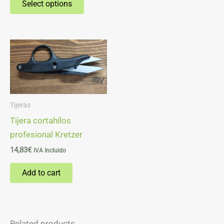
Select options
page
Tijeras
Tijera cortahílos
profesional Kretzer
14,83
€
IVA Incluido
Add to cart
Related products