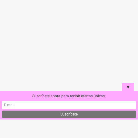
▼
Suscríbete ahora para recibir ofertas únicas.
Condiciones de compra y Envío
Política de cookies
Aviso Legal