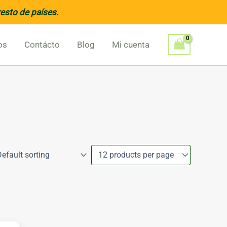
resto de países.
os
Contácto
Blog
Mi cuenta