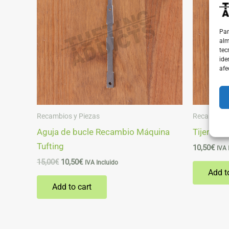
Par
alm
tec
ide
afe
Recambios y Piezas
Recambios 
Aguja de bucle Recambio Máquina
Tijeras 
Tufting
10,50
€
IVA 
15,00
€
10,50
€
IVA Incluido
Add t
Add to cart