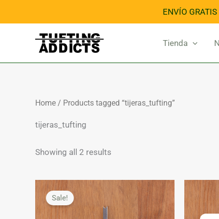
Skip
ENVÍO GRATIS
to
content
Tienda
N
Home
/ Products tagged “tijeras_tufting”
tijeras_tufting
Showing all 2 results
Original
Current
price
price
Sale!
was:
is:
15,00€.
10,50€.