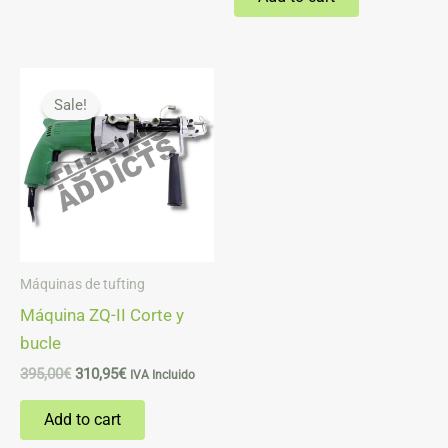
Original
Current
price
price
Sale!
was:
is:
395,00€.
310,95€.
Máquinas de tufting
Máquina ZQ-II Corte y
bucle
395,00
€
310,95
€
IVA Incluido
Add to cart