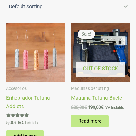
Original
Current
price
price
Sale!
was:
is:
280,00€.
199,00€.
OUT OF STOCK
Accesorios
Máquinas de tufting
Enhebrador Tufting
Máquina Tufting Bucle
Addicts
280,00
€
199,00
€
IVA Incluido
Read more
Rated
5,00
€
IVA Incluido
4.87
out of 5