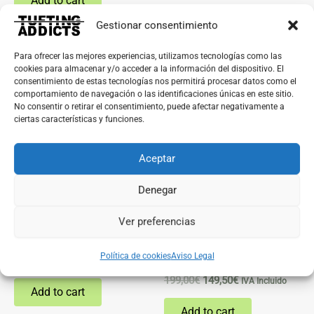
Add to cart
Gestionar consentimiento
Original
Current
Original
Current
Para ofrecer las mejores experiencias, utilizamos tecnologías como las
price
price
price
price
cookies para almacenar y/o acceder a la información del dispositivo. El
Sale!
Sale!
was:
is:
was:
is:
consentimiento de estas tecnologías nos permitirá procesar datos como el
comportamiento de navegación o las identificaciones únicas en este sitio.
199,00€.
149,50€.
199,00€.
149,50€.
No consentir o retirar el consentimiento, puede afectar negativamente a
ciertas características y funciones.
Aceptar
Denegar
Máquinas de tufting
Máquinas de tufting
Ver preferencias
Máquina Tufting Corte
Máquina Tufting corte y
bucle (2 en 1)
Política de cookies
Aviso Legal
Rated
199,00
€
149,50
€
IVA Incluido
4.89
out of 5
Rated
199,00
€
149,50
€
IVA Incluido
4.86
Add to cart
out of 5
Add to cart