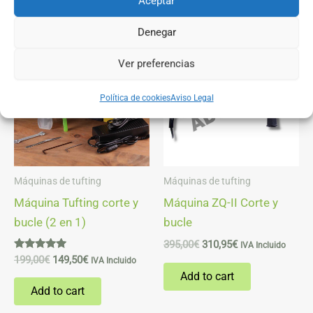
Aceptar
Denegar
Original
Current
Original
Current
price
price
price
price
Sale!
Sale!
was:
is:
was:
is:
Ver preferencias
199,00€.
149,50€.
395,00€.
310,95€.
Política de cookies
Aviso Legal
Máquinas de tufting
Máquinas de tufting
Máquina Tufting corte y
Máquina ZQ-II Corte y
bucle (2 en 1)
bucle
395,00
€
310,95
€
IVA Incluido
Rated
199,00
€
149,50
€
IVA Incluido
4.86
Add to cart
out of 5
Add to cart