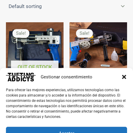
Original
Current
Original
Current
price
price
price
price
Sale!
Sale!
was:
is:
was:
is:
280,00€.
199,00€.
199,00€.
149,50€.
OUT OF STOCK
Gestionar consentimiento
Máquinas de tufting
Máquinas de tufting
Para ofrecer las mejores experiencias, utilizamos tecnologías como las
Máquina Tufting Bucle
Máquina Tufting Corte
cookies para almacenar y/o acceder a la información del dispositivo. El
consentimiento de estas tecnologías nos permitirá procesar datos como el
280,00
€
199,00
€
IVA Incluido
comportamiento de navegación o las identificaciones únicas en este sitio.
Rated
199,00
€
149,50
€
No consentir o retirar el consentimiento, puede afectar negativamente a
IVA Incluido
4.89
ciertas características y funciones.
Read more
out of 5
Add to cart