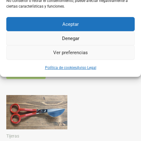
No consentir o retirar el consentimiento, puede afectar negativamente a
ciertas características y funciones.
Aceptar
Tijeras
Tijeras
Denegar
Tijera de punta fina
Tijera de sastre Kretzer
Kretzer
24,99
€
IVA Incluido
Ver preferencias
8,90
€
IVA Incluido
Add to cart
Política de cookies
Aviso Legal
Add to cart
Tijeras