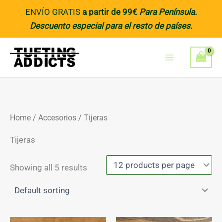
Skip
ENVÍO GRATIS
a partir de 99€
Para Península
.
to
Descuento especial para el resto de países.
content
Home
/
Accesorios
/ Tijeras
Tijeras
Showing all 5 results